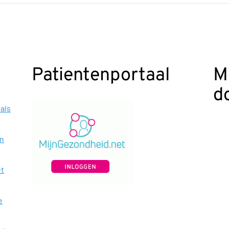
Patientenportaal
M
d
als
en
et
e