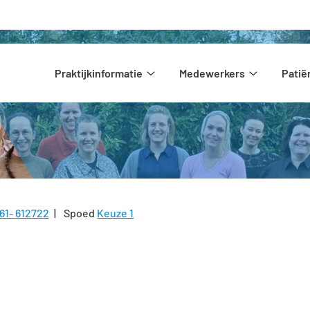
Hoofdmenu
Praktijkinformatie
Medewerkers
Pati
Praktijkinformatie
Medewerke
submenu
submenu
61- 612722
Spoed
Keuze 1
l: