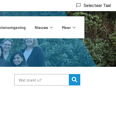
Selecteer Taal
ëntenomgeving
Nieuws
Meer
rs
Nieuws
Meer
submenu
submenu
Zoeken