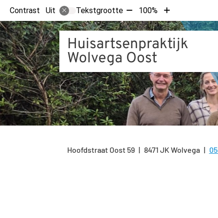
Tekst
Tekst
Contrast
Tekstgrootte
100%
Uit
verkleinen
vergroten
met
met
Huisartsenpraktijk
10%
10%
Wolvega Oost
Hoofdstraat Oost
59
8471 JK
Wolvega
05
Te