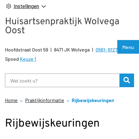
Instellingen
Huisartsenpraktijk Wolvega
Oost
Hoof
Menu
Hoofdstraat Oost
59
8471 JK
Wolvega
0561- 612722
Tel:
Spoed
Keuze 1
Zoe
Home
Praktijkinformatie
Rijbewijskeuringen
Rijbewijskeuringen