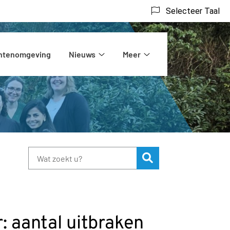
Selecteer Taal
ëntenomgeving
Nieuws
Meer
rs
Nieuws
Meer
submenu
submenu
Zoeken
: aantal uitbraken