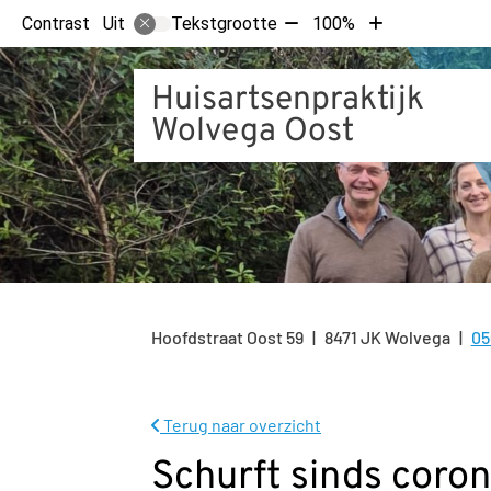
Tekst
Tekst
Contrast
Tekstgrootte
100%
Uit
verkleinen
vergroten
met
met
Huisartsenpraktijk
10%
10%
Wolvega Oost
Hoofdstraat Oost
59
8471 JK
Wolvega
05
Te
Terug naar overzicht
Schurft sinds coron