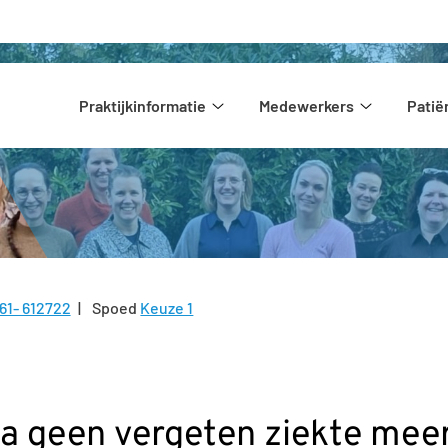
Hoofdmenu
Praktijkinformatie
Medewerkers
Pati
Praktijkinformatie
Medewerke
submenu
submenu
61- 612722
Spoed
Keuze 1
l:
a geen vergeten ziekte meer