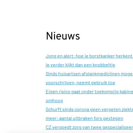
Nieuws
Jong en alert: hoe je borstkanker herkent 
je verder kijkt dan een knobbeltje
Sinds huisartsen afslankmedicijnen mog
voorschrijven, neemt gebruik toe
Eigen risico gaat onder toekomstig kabin
omhoog
Schurft sinds corona geen vergeten ziekt
meer: aantal uitbraken fors gestegen
CZ vergoedt zorg van twee gespecialisee