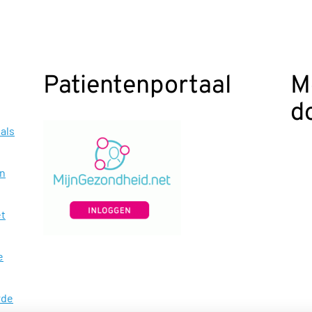
Patientenportaal
M
d
als
en
et
e
rde