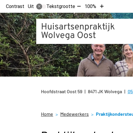
Tekst
Tekst
Contrast
Tekstgrootte
100%
Uit
verkleinen
vergroten
met
met
Huisartsenpraktijk
10%
10%
Wolvega Oost
Hoofdstraat Oost
59
8471 JK
Wolvega
05
Te
Home
Medewerkers
Praktijkonderste