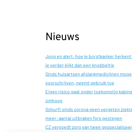
Nieuws
Jong en alert: hoe je borstkanker herkent 
je verder kijkt dan een knobbeltje
Sinds huisartsen afslankmedicijnen mog
voorschrijven, neemt gebruik toe
Eigen risico gaat onder toekomstig kabin
omhoog
Schurft sinds corona geen vergeten ziekt
meer: aantal uitbraken fors gestegen
CZ vergoedt zorg van twee gespecialisee