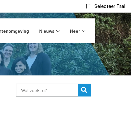
Selecteer Taal
ëntenomgeving
Nieuws
Meer
rs
Nieuws
Meer
submenu
submenu
Zoeken