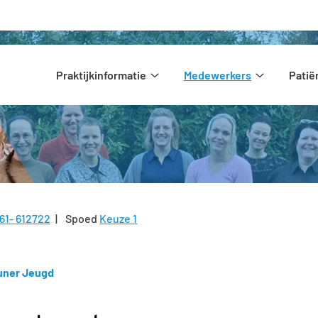
Hoofdmenu
Praktijkinformatie
Medewerkers
Pati
Praktijkinformatie
Medewerke
submenu
submenu
61- 612722
Spoed
Keuze 1
l:
uner Jeugd