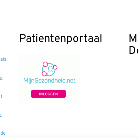
Patientenportaal
M
D
als
en
et
e
rde