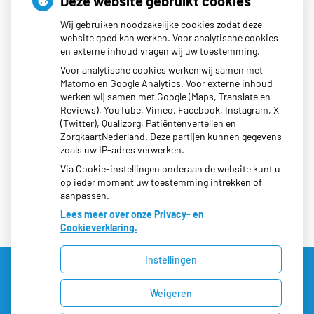
Deze website gebruikt cookies
Wij gebruiken noodzakelijke cookies zodat deze
website goed kan werken. Voor analytische cookies
en externe inhoud vragen wij uw toestemming.
Voor analytische cookies werken wij samen met
Matomo en Google Analytics. Voor externe inhoud
werken wij samen met Google (Maps, Translate en
Moet ik naar de dokter?
Reviews), YouTube, Vimeo, Facebook, Instagram, X
(Twitter), Qualizorg, Patiëntenvertellen en
ZorgkaartNederland. Deze partijen kunnen gegevens
zoals uw IP-adres verwerken.
Via Cookie-instellingen onderaan de website kunt u
op ieder moment uw toestemming intrekken of
aanpassen.
Lees meer over onze Privacy- en
Cookieverklaring.
Instellingen
Uw Zorg Online
|
Beheer
Weigeren