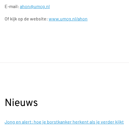
E-mail:
ahon@umcg.nl
Of kijk op de website:
www.umcg.nl/ahon
Nieuws
Jong en alert: hoe je borstkanker herkent als je verder kijkt