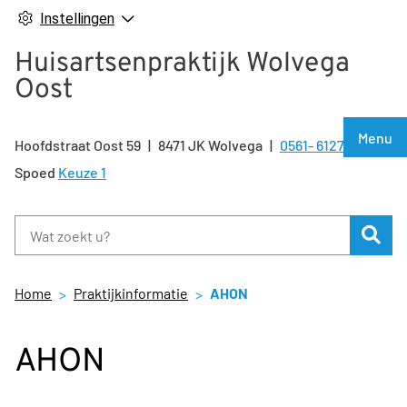
Instellingen
Huisartsenpraktijk Wolvega
Oost
Hoof
Menu
Hoofdstraat Oost
59
8471 JK
Wolvega
0561- 612722
Tel:
Spoed
Keuze 1
Zoe
Home
Praktijkinformatie
AHON
AHON