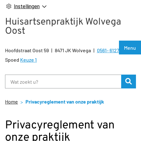
Instellingen
Huisartsenpraktijk Wolvega
Oost
Hoof
Menu
Hoofdstraat Oost
59
8471 JK
Wolvega
0561- 612722
Tel:
Spoed
Keuze 1
Zoe
Home
Privacyreglement van onze praktijk
Privacyreglement van
onze praktijk