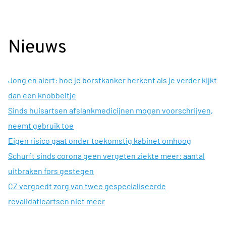
Nieuws
Jong en alert: hoe je borstkanker herkent als je verder kijkt
dan een knobbeltje
Sinds huisartsen afslankmedicijnen mogen voorschrijven,
neemt gebruik toe
Eigen risico gaat onder toekomstig kabinet omhoog
Schurft sinds corona geen vergeten ziekte meer: aantal
uitbraken fors gestegen
CZ vergoedt zorg van twee gespecialiseerde
revalidatieartsen niet meer