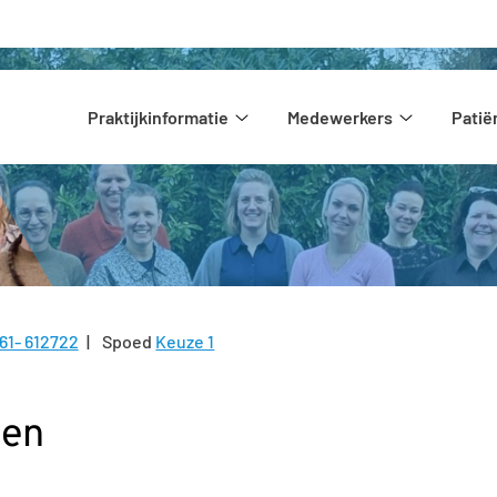
Hoofdmenu
Praktijkinformatie
Medewerkers
Pati
Praktijkinformatie
Medewerke
submenu
submenu
61- 612722
Spoed
Keuze 1
l:
den