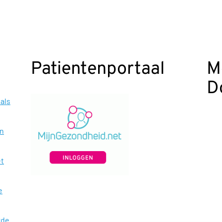
Patientenportaal
M
D
als
en
et
e
rde