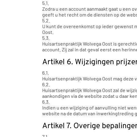
5.1.
Zodra u een account aanmaakt gaat u een o
geeft u het recht om de diensten op de we
5.2.
U kunt de overeenkomst op ieder gewenst mo
Oost.
5.3.
Huisartsenpraktijk Wolvega Oost is gerecht
account. Zij zal in dat geval eerst een heri
Artikel 6. Wijzigingen prij
6.1.
Huisartsenpraktijk Wolvega Oost mag deze
6.2.
Huisartsenpraktijk Wolvega Oost zal de wij
aankondigen via de website zodat u daar ke
6.3.
Indien u een wijziging of aanvulling niet w
website na de datum van inwerkingtreding g
Artikel 7. Overige bepalinge
7.1.