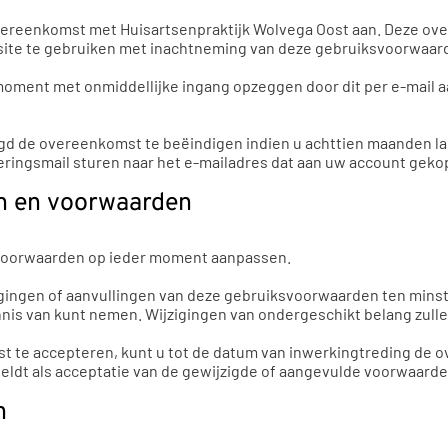
vereenkomst met Huisartsenpraktijk Wolvega Oost aan. Deze ove
bsite te gebruiken met inachtneming van deze gebruiksvoorwaar
ment met onmiddellijke ingang opzeggen door dit per e-mail a
igd de overeenkomst te beëindigen indien u achttien maanden 
nneringsmail sturen naar het e-mailadres dat aan uw account gekop
zen en voorwaarden
 voorwaarden op ieder moment aanpassen.
zigingen of aanvullingen van deze gebruiksvoorwaarden ten mins
nnis van kunt nemen. Wijzigingen van ondergeschikt belang zull
enst te accepteren, kunt u tot de datum van inwerkingtreding d
eldt als acceptatie van de gewijzigde of aangevulde voorwaarde
n