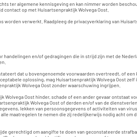
lechts ter algemene kennisgeving en kan nimmer worden beschou
ijd contact op met Huisartsenpraktijk Wolvega Oost.
 worden verwerkt. Raadpleeg de privacyverklaring van Huisart
r handelingen en/of gedragingen die in strijd zijn met de Neder
en.
tateert dat u bovengenoemde voorwaarden overtreedt, of een kla
acceptabele oplossing, mag Huisartsenpraktijk Wolvega Oost zelf 
senpraktijk Wolvega Oost zonder waarschuwing ingrijpen.
ijk Wolvega Oost hinder, schade of een ander gevaar ontstaat vo
senpraktijk Wolvega Oost of derden en/of van de dienstverlenin
gevens, lekken van persoonsgegevens of activiteiten van viruss
alle maatregelen te nemen die zij redelijkerwijs nodig acht om d
tijde gerechtigd om aangifte te doen van geconstateerde strafbar