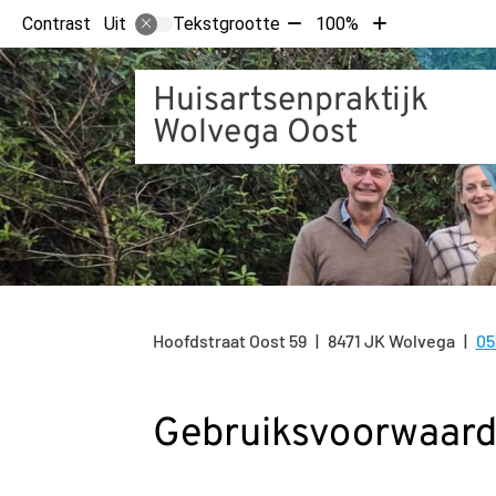
Tekst
Tekst
Contrast
Tekstgrootte
100%
Uit
verkleinen
vergroten
met
met
Huisartsenpraktijk
10%
10%
Wolvega Oost
Hoofdstraat Oost
59
8471 JK
Wolvega
05
Te
Gebruiksvoorwaar