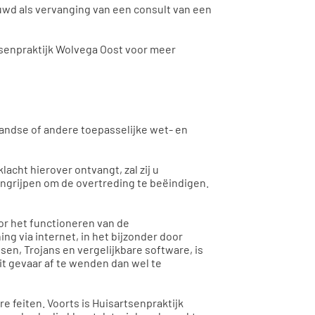
wd als vervanging van een consult van een
senpraktijk Wolvega Oost voor meer
landse of andere toepasselijke wet- en
cht hierover ontvangt, zal zij u
ingrijpen om de overtreding te beëindigen.
or het functioneren van de
g via internet, in het bijzonder door
en, Trojans en vergelijkbare software, is
it gevaar af te wenden dan wel te
e feiten. Voorts is Huisartsenpraktijk