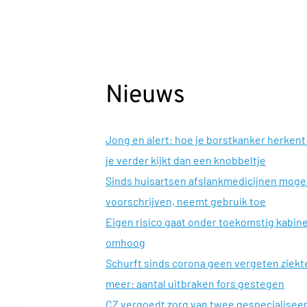
Nieuws
Jong en alert: hoe je borstkanker herkent 
je verder kijkt dan een knobbeltje
Sinds huisartsen afslankmedicijnen mog
voorschrijven, neemt gebruik toe
Eigen risico gaat onder toekomstig kabin
omhoog
Schurft sinds corona geen vergeten ziekt
meer: aantal uitbraken fors gestegen
CZ vergoedt zorg van twee gespecialisee