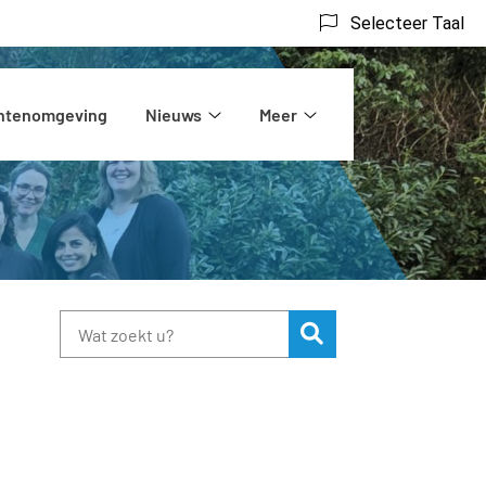
Selecteer Taal
ëntenomgeving
Nieuws
Meer
rs
Nieuws
Meer
submenu
submenu
Zoeken