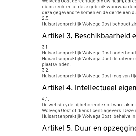
Wolvega Oost gerechtigd om uw naam, adres,
diens rechten of deze gebruiksvoorwaarden, m
deze gegevens te komen en de derde een duid
2.5.
Huisartsenpraktijk Wolvega Oost behoudt zi
Artikel 3. Beschikbaarheid
3.1.
Huisartsenpraktijk Wolvega Oost onderhoudt 
Huisartsenpraktijk Wolvega Oost dit uitvoer
plaatsvinden.
3.2.
Huisartsenpraktijk Wolvega Oost mag van tijd
Artikel 4. Intellectueel eig
4.1.
De website, de bijbehorende software alsmed
Wolvega Oost of diens licentiegevers. Deze
Huisartsenpraktijk Wolvega Oost, behalve in 
Artikel 5. Duur en opzeggin