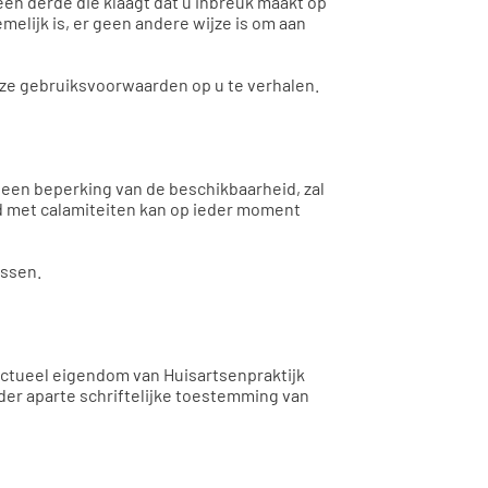
en derde die klaagt dat u inbreuk maakt op
melijk is, er geen andere wijze is om aan
eze gebruiksvoorwaarden op u te verhalen.
 een beperking van de beschikbaarheid, zal
nd met calamiteiten kan op ieder moment
assen.
lectueel eigendom van Huisartsenpraktijk
er aparte schriftelijke toestemming van