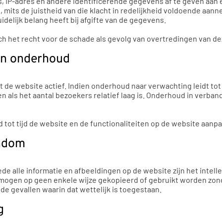
 IP-adres en andere identificerende gegevens af te geven aan e
its de juistheid van die klacht in redelijkheid voldoende aanne
elijk belang heeft bij afgifte van de gegevens.
ch het recht voor de schade als gevolg van overtredingen van d
 en onderhoud
de website actief. Indien onderhoud naar verwachting leidt tot
en als het aantal bezoekers relatief laag is. Onderhoud in verba
 tot tijd de website en de functionaliteiten op de website aanp
endom
e alle informatie en afbeeldingen op de website zijn het intel
 mogen op geen enkele wijze gekopieerd of gebruikt worden zond
de gevallen waarin dat wettelijk is toegestaan.
g