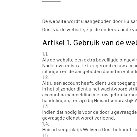
De website wordt u aangeboden door Huisart
Oost via de website, zijn de onderstaande 
Artikel 1. Gebruik van de we
1.1.
Als de website een extra beveiligde omgevin
Nadat uw registratie is afgerond en uw acco
inloggen en de aangeboden diensten volled
1.2.
Als u een account heeft, dient u de toegan
In het bijzonder dient u het wachtwoord str
account na aanmelding met uw gebruikersnaa
handelingen, tenzij u bij Huisartsenprakti
1.3.
Indien dat nodig is voor de door u gevraagd
gevraagde dienst wordt verleend.
1.4.
Huisartsenpraktijk Wolvega Oost behoudt zic
1.5.