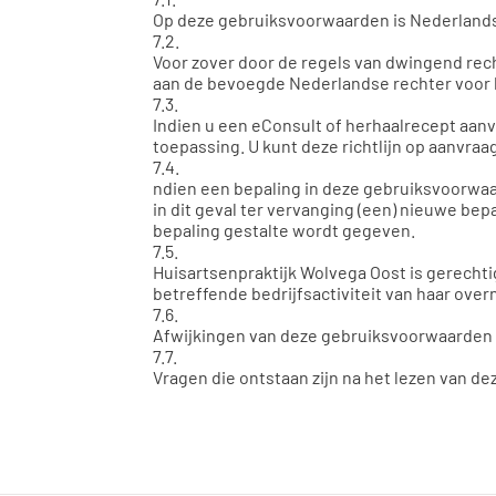
Op deze gebruiksvoorwaarden is Nederlands
7.2.
Voor zover door de regels van dwingend rec
aan de bevoegde Nederlandse rechter voor h
7.3.
Indien u een eConsult of herhaalrecept aanvr
toepassing. U kunt deze richtlijn op aanvra
7.4.
ndien een bepaling in deze gebruiksvoorwaard
in dit geval ter vervanging (een) nieuwe bep
bepaling gestalte wordt gegeven.
7.5.
Huisartsenpraktijk Wolvega Oost is gerechti
betreffende bedrijfsactiviteit van haar ove
7.6.
Afwijkingen van deze gebruiksvoorwaarden zi
7.7.
Vragen die ontstaan zijn na het lezen van de