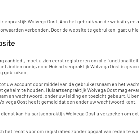
senpraktijk Wolvega Oost. Aan het gebruik van de website, en a
voorwaarden verbonden. Door de website te gebruiken, gaat u hi
bsite
g aanbiedt, moet u zich eerst registreren om alle functionalite
unt, indien nodig, door Huisartsenpraktijk Wolvega Oost is geac
ig gebruiken.
g tot uw account door middel van de gebruikersnaam en het wa
ikt geheim te houden. Huisartsenpraktijk Wolvega Oost mag ervan
m en wachtwoord, onder uw leiding en toezicht gebeurt. U bent
jk Wolvega Oost heeft gemeld dat een ander uw wachtwoord kent.
e dienst kan Huisartsenpraktijk Wolvega Oost u verzoeken om ext
h het recht voor om registraties zonder opgaaf van reden te we