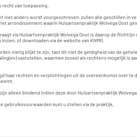
 recht van toepassing.
ht niet anders wordt voorgeschreven, zullen alle geschillen in
et arrondissement waarin Huisartsenpraktijk Wolvega Oost geve
aagt via Huisartsenpraktijk Wolvega Oost is daarop de Richtlijn 
ag inzien, of downloaden via de website van KNMG.
en nietig blijkt te zijn, tast dit niet de geldigheid van de gehe
aling(en) vaststellen, waarmee zoveel als rechtens mogelijk is a
gd haar rechten en verplichtingen uit de overeenkomst over te 
rneemt.
jn alleen bindend indien deze door Huisartsenpraktijk Wolvega Oo
ze gebruiksvoorwaarden kunt u stellen via de praktijk.