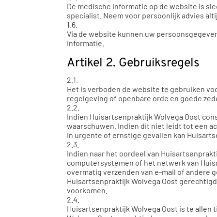
De medische informatie op de website is s
specialist. Neem voor persoonlijk advies alt
1.6.
Via de website kunnen uw persoonsgegevens
informatie.
Artikel 2. Gebruiksregels
2.1.
Het is verboden de website te gebruiken voo
regelgeving of openbare orde en goede zed
2.2.
Indien Huisartsenpraktijk Wolvega Oost cons
waarschuwen. Indien dit niet leidt tot een 
In urgente of ernstige gevallen kan Huisart
2.3.
Indien naar het oordeel van Huisartsenprakt
computersystemen of het netwerk van Huisart
overmatig verzenden van e-mail of andere ge
Huisartsenpraktijk Wolvega Oost gerechtigd 
voorkomen.
2.4.
Huisartsenpraktijk Wolvega Oost is te allen 