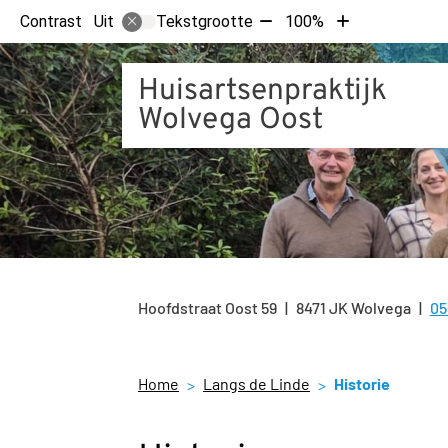
Tekst
Tekst
Contrast
Tekstgrootte
100%
Uit
verkleinen
vergroten
met
met
Huisartsenpraktijk
10%
10%
Wolvega Oost
Hoofdstraat Oost
59
8471 JK
Wolvega
05
Te
Home
Langs de Linde
Historie