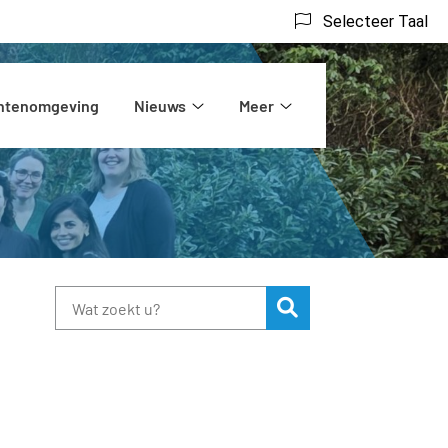
Selecteer Taal
ëntenomgeving
Nieuws
Meer
rs
Nieuws
Meer
submenu
submenu
Zoeken