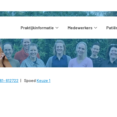
Hoofdmenu
Praktijkinformatie
Medewerkers
Pati
Praktijkinformatie
Medewerke
submenu
submenu
61- 612722
Spoed
Keuze 1
l: