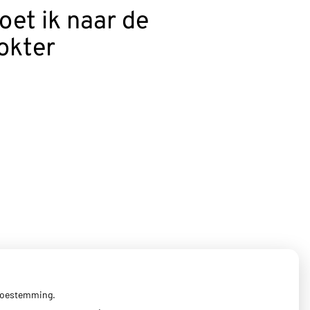
oet ik naar de
okter
 toestemming.