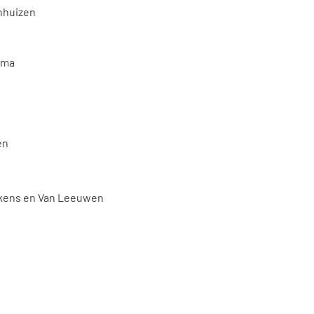
nhuizen
ema
en
ikkens en Van Leeuwen