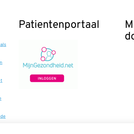
Patientenportaal
M
d
als
en
et
e
rde