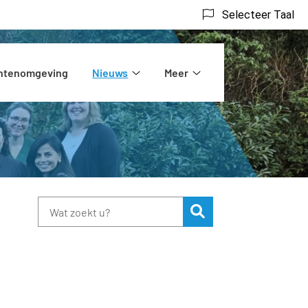
Selecteer Taal
ëntenomgeving
Nieuws
Meer
rs
Nieuws
Meer
submenu
submenu
Zoeken