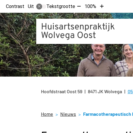
Tekst
Tekst
Contrast
Tekstgrootte
100%
Uit
verkleinen
vergroten
met
met
Huisartsenpraktijk
10%
10%
Wolvega Oost
Hoofdstraat Oost
59
8471 JK
Wolvega
05
Te
Home
Nieuws
Farmacotherapeutisch