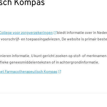
isch Kompas
College voor zorgverzekeringen
biedt informatie over in Nede
e voorschrijf- en toepassingadviezen. De website is primair be
anieren informatie. U kunt gericht zoeken op stof- of merkname
cifieke geneesmiddelenteksten of in achtergrondinformatie.
het Farmacotherapeutisch Kompas