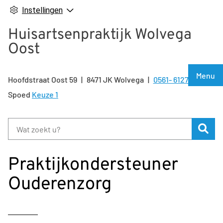
Instellingen
Huisartsenpraktijk Wolvega
Oost
Hoof
Menu
Hoofdstraat Oost
59
8471 JK
Wolvega
0561- 612722
Tel:
Spoed
Keuze 1
Zoe
Praktijkondersteuner
Ouderenzorg