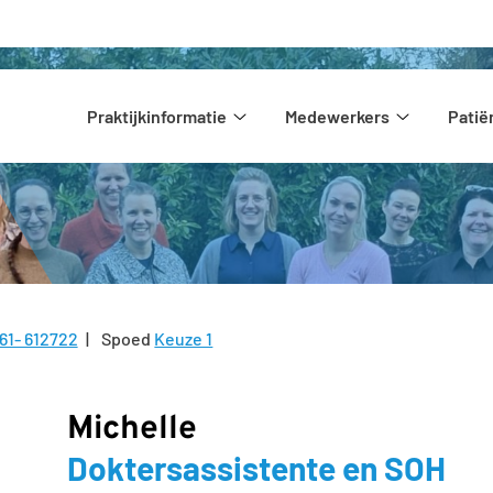
Hoofdmenu
Praktijkinformatie
Medewerkers
Pati
Praktijkinformatie
Medewerke
submenu
submenu
61- 612722
Spoed
Keuze 1
l:
Michelle
Doktersassistente en SOH