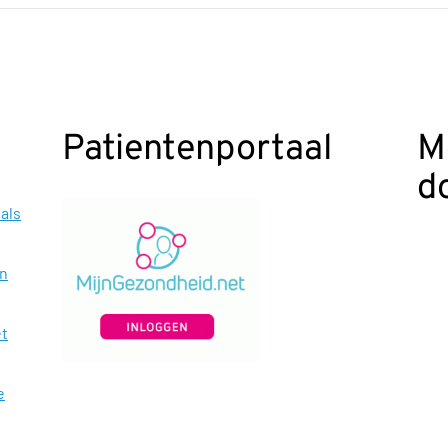
Patientenportaal
M
d
als
en
et
e