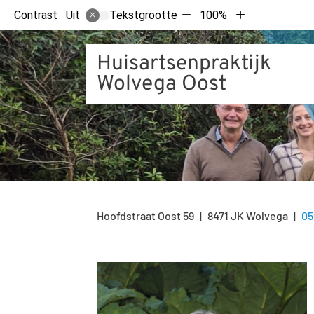
Tekst
Tekst
Contrast
Tekstgrootte
100%
Uit
verkleinen
vergroten
met
met
Huisartsenpraktijk
10%
10%
Wolvega Oost
Hoofdstraat Oost
59
8471 JK
Wolvega
05
Te