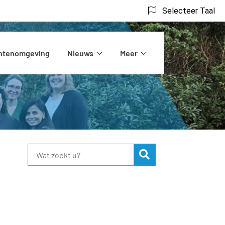
Selecteer Taal
ëntenomgeving
Nieuws
Meer
rs
Nieuws
Meer
submenu
submenu
Zoeken