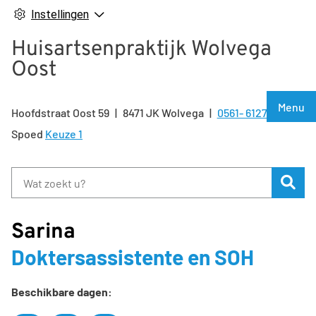
Instellingen
Huisartsenpraktijk Wolvega
Oost
Hoof
Menu
Hoofdstraat Oost
59
8471 JK
Wolvega
0561- 612722
Tel:
Spoed
Keuze 1
Zoe
Sarina
Doktersassistente en SOH
Beschikbare dagen: