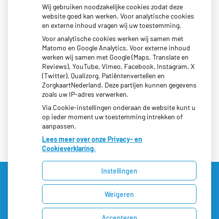
Wij gebruiken noodzakelijke cookies zodat deze
website goed kan werken. Voor analytische cookies
en externe inhoud vragen wij uw toestemming.
Voor analytische cookies werken wij samen met
Matomo en Google Analytics. Voor externe inhoud
werken wij samen met Google (Maps, Translate en
Moet ik naar de Dokter
Reviews), YouTube, Vimeo, Facebook, Instagram, X
(Twitter), Qualizorg, Patiëntenvertellen en
ZorgkaartNederland. Deze partijen kunnen gegevens
zoals uw IP-adres verwerken.
Via Cookie-instellingen onderaan de website kunt u
op ieder moment uw toestemming intrekken of
aanpassen.
Lees meer over onze Privacy- en
Cookieverklaring.
Instellingen
Uw Zorg Online
|
Beheer
Weigeren
Privacy verklaring
|
Cookie-instellingen
|
Voorwaarden
Accepteren