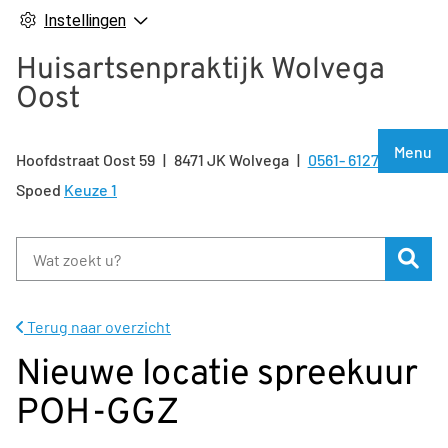
Instellingen
Huisartsenpraktijk Wolvega
Oost
Hoof
Menu
Hoofdstraat Oost
59
8471 JK
Wolvega
0561- 612722
Tel:
Spoed
Keuze 1
Zoe
Terug naar overzicht
Nieuwe locatie spreekuur
POH-GGZ