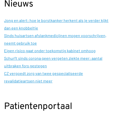
Nieuws
Jong en alert: hoe je borstkanker herkent als je verder kijkt
dan een knobbeltje
Sinds huisartsen afslankmedicijnen mogen voorschrijven,
neemt gebruik toe
Eigen risico gaat onder toekomstig kabinet omhoog
Schurft sinds corona geen vergeten ziekte meer: aantal
uitbraken fors gestegen
CZ vergoedt zorg van twee gespecialiseerde
revalidatieartsen niet meer
Patientenportaal